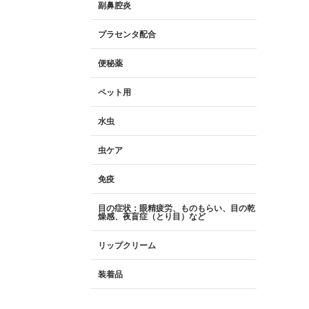
副鼻腔炎
プラセンタ配合
便秘薬
ペット用
水虫
虫ケア
免疫
目の症状：眼精疲労、ものもらい、目の乾
燥感、夜盲症（とり目）など
リップクリーム
装着品