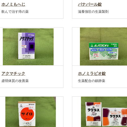
ホノミもへじ
パナパール錠
飲んで治す痔の薬
滋養強壮の生薬製剤
アクマチック
ホノミラビオ錠
虚弱体質の改善薬
生薬配合の鎮静薬