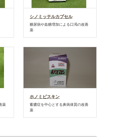
シノミッテルカプセル
糖尿病や血糖増加による口渇の改善
薬
ホノミビスキン
善薬
蓄膿症を中心とする鼻病体質の改善
薬