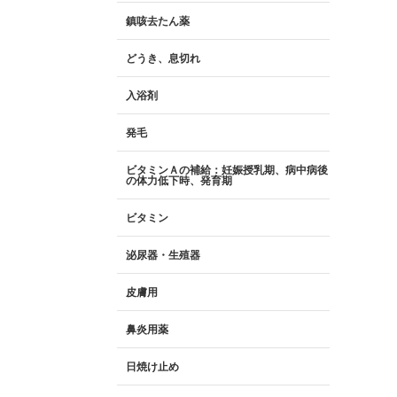
鎮咳去たん薬
どうき、息切れ
入浴剤
発毛
ビタミンＡの補給：妊娠授乳期、病中病後
の体力低下時、発育期
ビタミン
泌尿器・生殖器
皮膚用
鼻炎用薬
日焼け止め