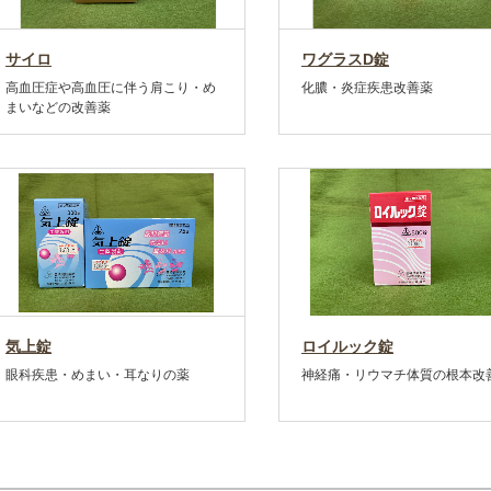
サイロ
ワグラスD錠
高血圧症や高血圧に伴う肩こり・め
化膿・炎症疾患改善薬
まいなどの改善薬
気上錠
ロイルック錠
眼科疾患・めまい・耳なりの薬
神経痛・リウマチ体質の根本改