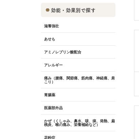
効能・効果別で探す
滋養強壮
あせも
アミノレブリン酸配合
アレルギー
痛み（腰痛、関節痛、筋肉痛、神経痛、肩
こり）
胃腸薬
医薬部外品
かぜ（くしゃみ、鼻水、咳、痰、発熱、扁
桃炎、喉の痛み、栄養補給など）
花粉症