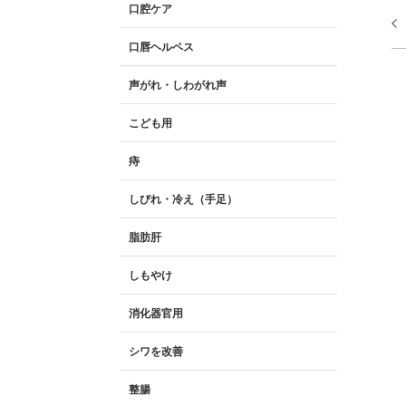
口腔ケア
口唇ヘルペス
声がれ・しわがれ声
こども用
痔
しびれ・冷え（手足）
脂肪肝
しもやけ
消化器官用
シワを改善
整腸